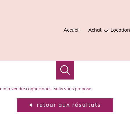
Accueil
Achat
Location
maisons
mais
appartements
apparte
immeubles
terrains
rrain a vendre cognac ouest solis vous propose
autres
retour aux résultats