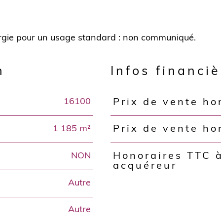
n
Infos financi
16100
Prix de vente ho
Caractéristiques
Valeurs
1 185 m²
Prix de vente ho
NON
Honoraires TTC à
acquéreur
Autre
Autre