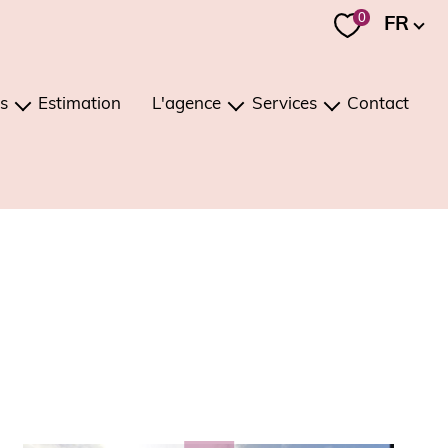
Langue
0
FR
s
Estimation
L'agence
Services
Contact
ons
présentation
estimation
ments
notre équipe
investissement / viager
notre région
gestion
recrutement
conciergerie
nos mandats