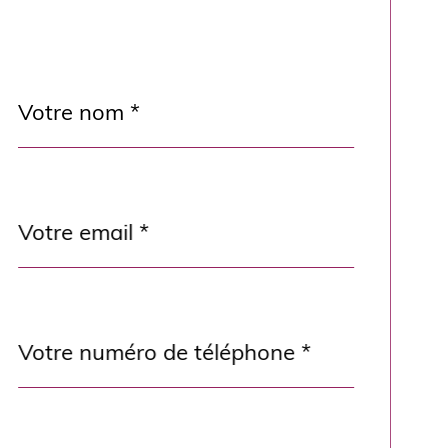
Nom
Fieldset
*
par
défaut
email
*
Téléphone
*