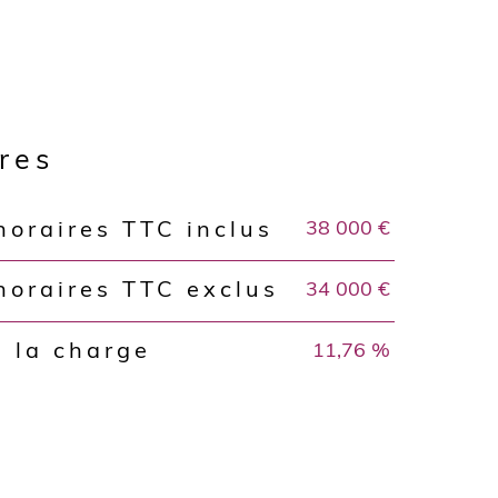
ères
38 000 €
noraires TTC inclus
34 000 €
noraires TTC exclus
11,76 %
 la charge