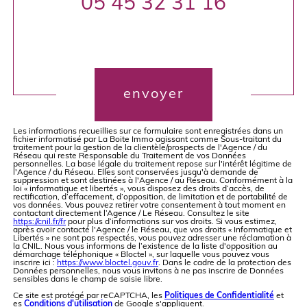
05 45 32 31 16
Validation
envoyer
Les informations recueillies sur ce formulaire sont enregistrées dans un
fichier informatisé par La Boite Immo agissant comme Sous-traitant du
traitement pour la gestion de la clientèle/prospects de l'Agence / du
Réseau qui reste Responsable du Traitement de vos Données
personnelles. La base légale du traitement repose sur l'intérêt légitime de
l'Agence / du Réseau. Elles sont conservées jusqu'à demande de
suppression et sont destinées à l'Agence / au Réseau. Conformément à la
loi « informatique et libertés », vous disposez des droits d’accès, de
rectification, d’effacement, d’opposition, de limitation et de portabilité de
vos données. Vous pouvez retirer votre consentement à tout moment en
contactant directement l’Agence / Le Réseau. Consultez le site
https://cnil.fr/fr
pour plus d’informations sur vos droits. Si vous estimez,
après avoir contacté l'Agence / le Réseau, que vos droits « Informatique et
Libertés » ne sont pas respectés, vous pouvez adresser une réclamation à
la CNIL. Nous vous informons de l’existence de la liste d'opposition au
démarchage téléphonique « Bloctel », sur laquelle vous pouvez vous
inscrire ici :
https://www.bloctel.gouv.fr
. Dans le cadre de la protection des
Données personnelles, nous vous invitons à ne pas inscrire de Données
sensibles dans le champ de saisie libre.
Ce site est protégé par reCAPTCHA, les
Politiques de Confidentialité
et
es
Conditions d'utilisation
de Google s'appliquent.