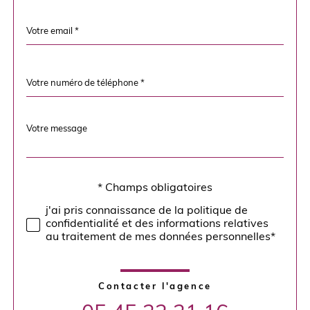
défaut
email
*
Téléphone
*
Message
Fieldset
*
par
défaut
* Champs obligatoires
Validation
j'ai pris connaissance de la politique de
confidentialité et des informations relatives
au traitement de mes données personnelles*
Contacter l'agence