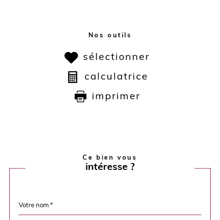
Nos outils
sélectionner
calculatrice
imprimer
Ce bien vous
intéresse ?
Nom
Fieldset
*
par