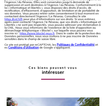
l'Agence / du Réseau. Elles sont conservées jusqu'à demande de
suppression et sont destinées à l'Agence / au Réseau. Conformément à la
loi « informatique et libertés », vous disposez des droits d’accès, de
rectification, d’effacement, d’opposition, de limitation et de portabilité de
vos données. Vous pouvez retirer votre consentement à tout moment en
contactant directement l’Agence / Le Réseau. Consultez le site
https://cnil.fr/fr
pour plus d’informations sur vos droits. Si vous estimez,
après avoir contacté l'Agence / le Réseau, que vos droits « Informatique et
Libertés » ne sont pas respectés, vous pouvez adresser une réclamation à
la CNIL. Nous vous informons de l’existence de la liste d'opposition au
démarchage téléphonique « Bloctel », sur laquelle vous pouvez vous
inscrire ici :
https://www.bloctel.gouv.fr
. Dans le cadre de la protection des
Données personnelles, nous vous invitons à ne pas inscrire de Données
sensibles dans le champ de saisie libre.
Ce site est protégé par reCAPTCHA, les
Politiques de Confidentialité
et
es
Conditions d'utilisation
de Google s'appliquent.
Ces biens peuvent vous
intéresser