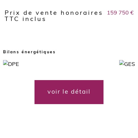
159 750 €
Prix de vente honoraires
Caractéristiques
Valeurs
TTC inclus
Bilans énergétiques
voir le détail