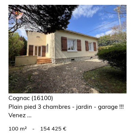
voir le
bien
Cognac (16100)
Plain pied 3 chambres - jardin - garage !!!
Venez ...
100 m²
-
154 425 €