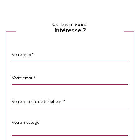
Ce bien vous
intéresse ?
Nom
Fieldset
*
par
défaut
email
*
Téléphone
*
Message
Fieldset
*
par