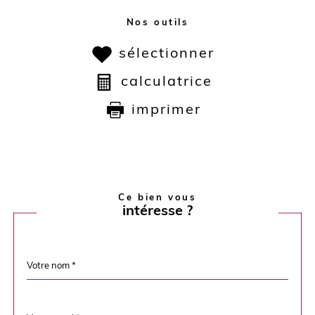
Nos outils
sélectionner
calculatrice
imprimer
Ce bien vous
intéresse ?
Nom
Fieldset
*
par
défaut
email