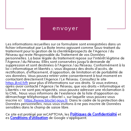
Validation
envoyer
Les informations recueillies sur ce formulaire sont enregistrées dans un
fichier informatisé par La Boite Immo agissant comme Sous-traitant du
traitement pour la gestion de la clientèle/prospects de l'Agence / du
Réseau qui reste Responsable du Traitement de vos Données
personnelles. La base légale du traitement repose sur l'intérêt légitime de
l'Agence / du Réseau. Elles sont conservées jusqu'à demande de
suppression et sont destinées à l'Agence / au Réseau. Conformément à la
loi « informatique et libertés », vous disposez des droits d’accès, de
rectification, d’effacement, d’opposition, de limitation et de portabilité de
vos données. Vous pouvez retirer votre consentement à tout moment en
contactant directement l’Agence / Le Réseau. Consultez le site
https://cnil.fr/fr
pour plus d’informations sur vos droits. Si vous estimez,
après avoir contacté l'Agence / le Réseau, que vos droits « Informatique et
Libertés » ne sont pas respectés, vous pouvez adresser une réclamation à
la CNIL. Nous vous informons de l’existence de la liste d'opposition au
démarchage téléphonique « Bloctel », sur laquelle vous pouvez vous
inscrire ici :
https://www.bloctel.gouv.fr
. Dans le cadre de la protection des
Données personnelles, nous vous invitons à ne pas inscrire de Données
sensibles dans le champ de saisie libre.
Ce site est protégé par reCAPTCHA, les
Politiques de Confidentialité
et
es
Conditions d'utilisation
de Google s'appliquent.